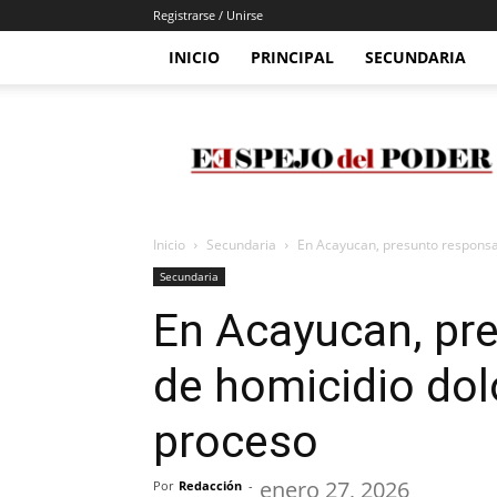
Registrarse / Unirse
INICIO
PRINCIPAL
SECUNDARIA
Espejo
Del
Poder
Inicio
Secundaria
En Acayucan, presunto responsa
Secundaria
En Acayucan, pr
de homicidio dol
proceso
enero 27, 2026
Por
Redacción
-