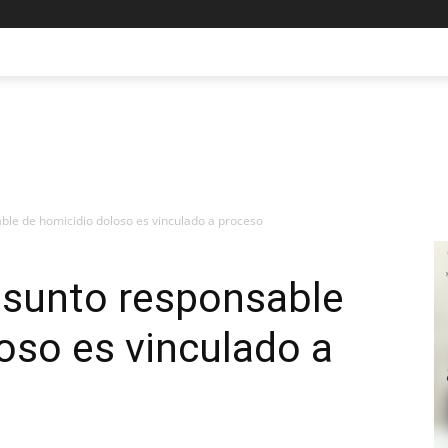
ble de homicidio doloso es vinculado a proceso
esunto responsable
oso es vinculado a