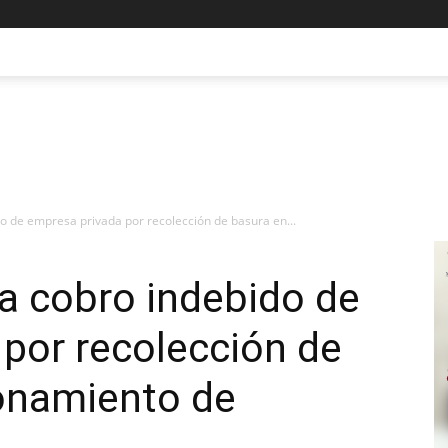
o de empresa privada por recolección de basura en...
a cobro indebido de
por recolección de
ionamiento de