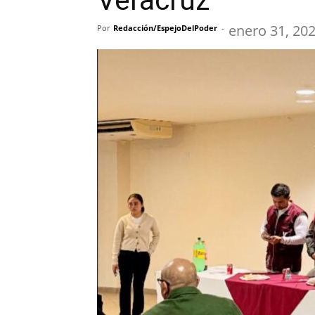
Veracruz
enero 31, 20
Por
Redacción/EspejoDelPoder
-