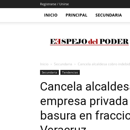
Registrarse / Unirse
INICIO
PRINCIPAL
SECUNDARIA
Espejo
Del
Poder
Inicio
Secundaria
Cancela alcaldesa cobro indebid
Secundaria
Tendencias
Cancela alcaldes
empresa privada 
basura en fracc