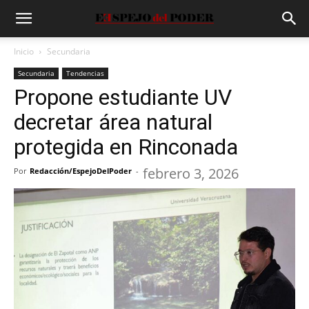
Inicio
Secundaria
Secundaria
Tendencias
Propone estudiante UV
decretar área natural
protegida en Rinconada
febrero 3, 2026
Por
Redacción/EspejoDelPoder
-