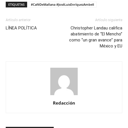
ETIQUETAS
#CaféDeMañana #JoséLuisEnríquezAmbell
Artículo anterior
Artículo siguiente
LÍNEA POLÍTICA
Christopher Landau califica
abatimiento de “El Mencho”
como “un gran avance” para
México y EU
Redacción