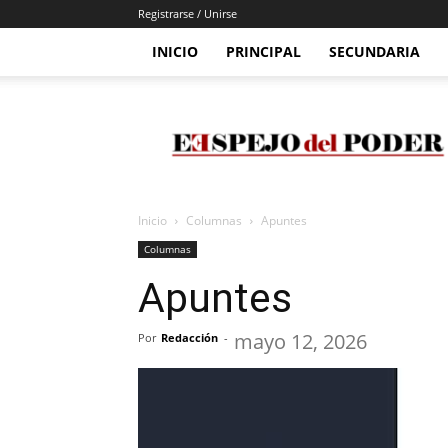
Registrarse / Unirse
INICIO
PRINCIPAL
SECUNDARIA
Espejo
Del
Poder
Inicio
Columnas
Apuntes
Columnas
Apuntes
mayo 12, 2026
Por
Redacción
-