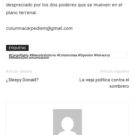
despreciado por los dos poderes que se mueven en el
plano terrenal.
columnacarpediem@gmail.com
ETIQUETAS
#CarpeDiem #ManoloVictorio #Columnista #Opinión #Veracruz
#MediosDeComunicación
Artículo anterior
Artículo siguiente
¿Sleepy Donald?
La vieja política contra el
sombrero