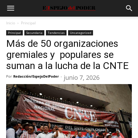
Inicio
Principal
Principal
Secundaria
Tendencias
Uncategorized
Más de 50 organizaciones
gremiales y populares se
suman a la lucha de la CNTE
junio 7, 2026
Por
Redacción/EspejoDelPoder
-