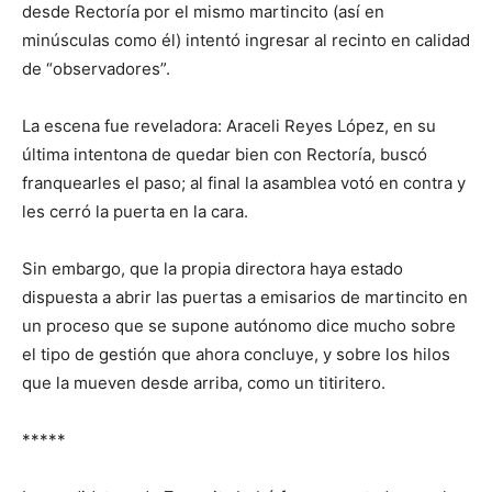
desde Rectoría
por el mismo
martincito
(así en
minúsculas como él)
intentó ingresar al recinto en calidad
de “observadores”.
La escena fue reveladora:
Araceli Reyes López
,
en su
última in
te
ntona de
quedar bien con Rectoría,
buscó
franquearles el paso
; al final l
a asamblea votó en contra y
les cerró la puerta en la cara.
Sin embargo, q
ue la propia directora haya estado
dispuesta a abrir las puertas a emisarios de
martincito
en
un proceso que se supone autónomo dice mucho sobre
el tipo de gestión que ahora concluye, y sobre los hilos
que
la
mueven desde arriba
, como un titiritero
.
*****