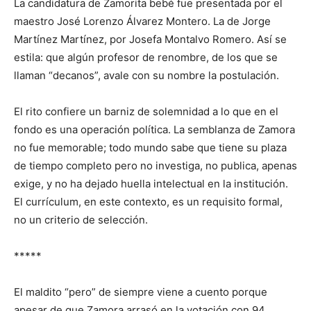
La candidatura de
Zamor
it
a
bebé
fue presentada por
el
maestro
José Lorenzo Álvarez Montero. La de
Jorge
Martínez Martínez
, por Josefa Montalvo Romero. Así se
estila
:
que algún profesor de renombre, de los que se
llaman “decanos”, avale con su nombre la postulación.
El rito confiere un barniz de solemnidad a lo que en el
fondo es una operación política. La semblanza de Zamora
no fue memorable; todo mundo sabe que tiene su plaza
de tiempo completo pero no investiga, no publica, apenas
exige, y no ha dejado huella intelectual en la institución.
El currículum, en este contexto, es un requisito formal,
no un criterio de selección.
*****
El maldito “pero” de siempre viene a cuento porque
a
pesar de que Zamora arrasó en la votación con 94