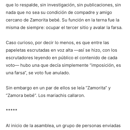
que lo respalde, sin investigación, sin publicaciones, sin
nada que no sea su condición de compadre y amigo
cercano de
Zamorita bebé
. Su función en la terna fue la
misma de siempre: ocupar el tercer
sitio y avalar
la farsa.
Caso curios
o
, por decir lo menos, es que e
ntre las
papeletas escrutadas en voz alta —así se hizo, con los
escrutadores leyendo en público el contenido de cada
voto— hubo una que decía simplemente “imposición, es
una farsa”
,
se voto fue anulado.
Sin embargo
en
un par
d
e ellos
se leía
“Zamorita” y
“Zamora bebé”.
Los mariachis callaron.
*****
Al inicio de la asamblea, un grupo de personas enviadas