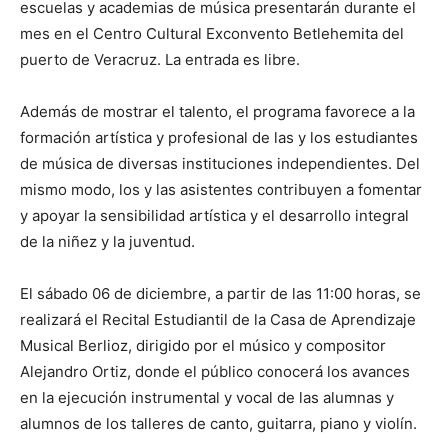
escuelas y academias d
e música
presentarán durante el
mes en
el Centro Cultur
al Exconvento Betlehemita del
puerto de Veracruz.
La entrada es libre.
Además de
mostrar el ta
lento
, el programa
favorece
a
la
formación artística y profesional de las y los estudiantes
de música
de diversas instituciones
independientes. Del
mismo modo, los y las asistentes contribuyen a fomentar
y apoyar la sensibilidad artística y el desarrollo integral
de
la niñez y
la
juventud
.
E
l
sábado
0
6 de diciembre, a partir de las 11:00 horas, se
realizará
el Recital Estudiantil de la Casa de Aprendizaje
Musical Berlioz, dirigido por el músico y com
positor
Alejandro Ortiz, donde el público
conocer
á
los avances
en la ejecución instrumental y vocal de las alumnas y
alumnos de los talleres de canto, guitarra, piano y violín.