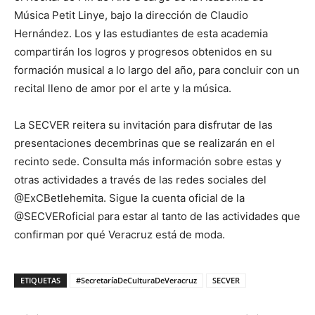
Música Petit Linye
, bajo la dirección de
Claudio
Hernández. Los y las estudia
ntes de esta academia
compartirán los logros y progresos ob
tenidos en su
formación musical a lo largo del año,
para concluir con un
recital lleno de amor por el arte y la música.
La SECVER reitera su invitación para disfrutar
de las
presentaciones
decembrinas que se realizarán en el
rec
into sede
. Consulta más información sobre estas y
otras actividades a través de las redes sociales del
@ExCBetlehemita. Sigue la cuenta oficial de la
@SECVERoficial para estar al tanto de las act
ividades que
confirman por qué
Veracruz
e
stá
d
e
m
oda.
ETIQUETAS
#SecretaríaDeCulturaDeVeracruz
SECVER