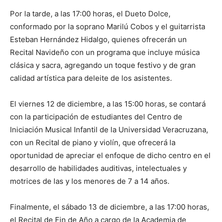
Por la tarde, a las 17:00 horas, el Dueto Dolce,
conformado por la soprano Marilú Cobos y el guitarrista
Esteban
Hernández Hidalgo, quienes
ofrecerán un
Recital N
avideño
con un programa
que incluye música
clásica y sacra, agregando un toque festivo y de gran
calidad artística para del
e
ite de los asistentes.
El viernes 12 de diciembre, a las 15:00 horas, se contará
con la participación de estudiantes del Centro de
In
i
ciación Musical Infantil
de
la Universidad Veracruzana,
con un R
ecital de pian
o y violín, que ofrecerá la
oportunidad de apreciar el enfoque de dicho centro
en el
desarrollo de habilidades auditivas, intelectu
ales y
motrices
de
las y los menores de 7 a 14 años
.
Finalmente, el sábado 13 de diciembre,
a las 17:00 horas,
el Recital de Fin de Año a cargo de la Academia de