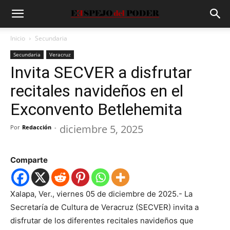
Inicio
Secundaria
Secundaria
Veracruz
Invita SECVER a disfrutar
recitales navideños en el
Exconvento Betlehemita
diciembre 5, 2025
Por
Redacción
-
Comparte
Xalapa, Ver., viernes 05 de diciembre de 2025.-
L
a
Secretaría de Cultura de Veracruz (SE
CVER) invita a
disfrutar
de
los
diferentes
rec
itales navideños que