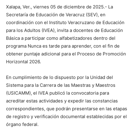
Xalapa, Ver.,
viernes 0
5 de diciembre de 2025.-
La
Secretar
í
a de Educaci
ó
n de Veracruz (SEV), en
coordinaci
ó
n con el Instituto Veracruzano de Educaci
ó
n
para los Adultos (IVEA), invit
a
a docentes de E
ducaci
ó
n
B
á
sica a participar como alfabetizadores dentro del
programa Nunca es tarde para aprender, con el fin de
obtener puntaje adicional para el Proceso de Promoci
ó
n
Horizontal 2026.
En cumplimiento
de
lo dispuesto por la Unidad del
Sistema para la Carrera de las Maestras y Maestros
(USICAMM), el IVEA public
ó
la convocatoria para
acreditar estas actividades y expedir las constancias
correspondientes
, que
podr
á
n presentarse en las etapas
de registro y verificaci
ó
n documental establecidas por el
ó
rgano federal.