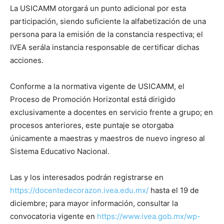
La USICAMM
otorgar
á
un punto adicional por
esta
participación
, siendo suficiente la alfabetizaci
ó
n de una
persona para la emisi
ó
n de la constancia respectiva; e
l
IVEA ser
á
la instancia responsable de certificar dichas
acciones.
C
onforme a la normativa vigente de USICAMM, el
Proceso de Promoci
ó
n Horizontal est
á
dirigido
exclusivamente a do
centes
en servicio
frente a grupo; e
n
procesos anteriores, este puntaje se otorgaba
ú
nicamente a maestras y maestros de nuevo ingreso al
Sistema Educativo Nacional.
Las y los interesados podr
á
n regist
rarse en
https://docentedecorazon.ivea.edu.mx/
hasta e
l 19 de
diciembre; p
ara mayor informaci
ó
n, consultar la
convocatoria vigente
en
https://www.ivea.gob.mx/wp-